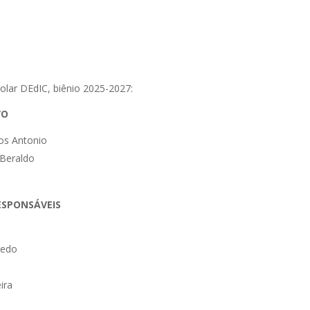
lar DEdIC, biênio 2025-2027:
VO
tos Antonio
 Beraldo
ESPONSÁVEIS
redo
ira