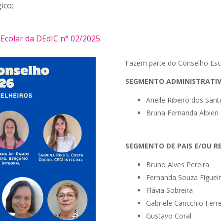
ico;
Ecolar da DEdIC n° 02/2025
.
Fazem parte do Conselho Esco
SEGMENTO ADMINISTRATI
Arielle Ribeiro dos San
Bruna Fernanda Albieri
SEGMENTO DE PAIS E/OU R
Bruno Alves Pereira
Fernanda Souza Figuei
Flávia Sobreira
Gabriele Caricchio Ferre
Gustavo Coral