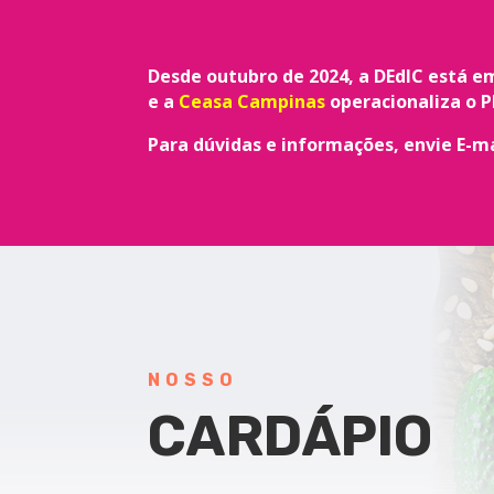
Desde outubro de 2024, a DEdIC está
em
e a
Ceasa Campinas
operacionaliza o 
Para dúvidas e informações, envie E-ma
NOSSO
CARDÁPIO