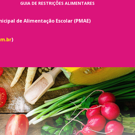
GUIA DE RESTRIÇÕES ALIMENTARES
icipal de Alimentação Escolar (PMAE)
om.br
)