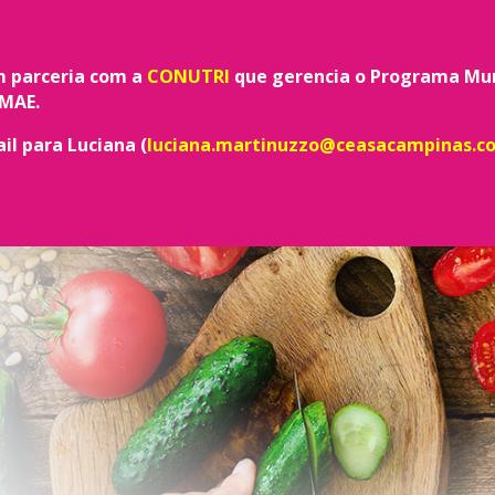
 parceria com a
CONUTRI
que gerencia o Programa Mun
PMAE.
il para Luciana
(
luciana.martinuzzo@ceasacampinas.c